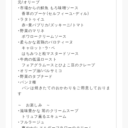
元/オリーブ
・市場からの鮮魚 もろ味噌ソース
香草のブーケ（セルフィーユ・ディル）
・ラタトゥイユ
赤・黄パプリカ/ズッキーニ/トマト
・野菜のマリネ
ポワロークリームソース
・柔らかな若鶏のバロティーヌ
キャロット･ラ･ペ
はちみつと粒マスタードソース
・牛肉の低温ロースト
フォアグラムースとひよこ豆のクレープ
・オリーブ油/バルサミコ
・野菜のタプナード
・パン２種
パンは焼きたてのおかわりをご用意しておりま
す
～ お楽しみ ～
・滋味豊かな 茸のクリームスープ
トリュフ薫るエキューム
・フルラージュ
爽やかな エルダーフラワーのクリーム