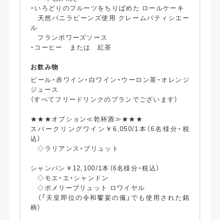
・いろどりのフルーツをちりばめた ロールケーキ
天然バニラビーンズ使用 クレームパティシエー
ル
フランボワーズソース
・コーヒー または 紅茶
お飲み物
ビール・赤ワイン・白ワイン・ウーロン茶・オレンジ
ジュース
（すべてフリードリンクのプランでございます）
★★★オプション≪乾杯酒≫★★★
スパークリングワイン￥6,050/1本（6名様分・税
込）
◇ラリアンス・ブリュット
シャンパン￥12,100/1本（6名様分・税込）
◇モエ・エ・シャンドン
◇ポメリーブリュット ロワイヤル
（「天皇即位の令和饗宴の儀」でも使用された銘
柄）