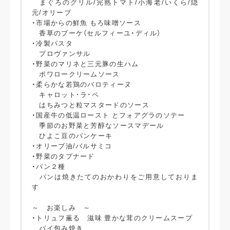
まぐろのグリル/完熟トマト/小海老/いくら/隠
元/オリーブ
・市場からの鮮魚 もろ味噌ソース
香草のブーケ（セルフィーユ・ディル）
・冷製パスタ
プロヴァンサル
・野菜のマリネと三元豚の生ハム
ポワロークリームソース
・柔らかな若鶏のバロティーヌ
キャロット･ラ･ペ
はちみつと粒マスタードのソース
・国産牛の低温ロースト とフォアグラのソテー
季節のお野菜と芳醇なソースマデール
ひよこ豆のパンケーキ
・オリーブ油/バルサミコ
・野菜のタプナード
・パン２種
パンは焼きたてのおかわりをご用意しておりま
す
～ お楽しみ ～
・トリュフ薫る 滋味 豊かな茸のクリームスープ
パイ包み焼き