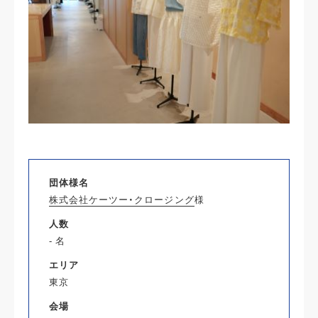
団体様名
株式会社ケーツー・クロージング
様
人数
- 名
エリア
東京
会場