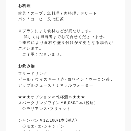
お料理
前菜 / スープ / 魚料理 / 肉料理 / デザート
パン / コーヒー又は紅茶
※プランにより食材などが異なります。
詳しくは担当者までお問合せくださいませ。
※季節により食材や盛り付けが変更となる場合が
ございます。
ご了承くださいませ。
お飲み物
フリードリンク
ビール / ウイスキー / 赤・白ワイン / ウーロン茶 /
アップルジュース / ミネラルウォーター
★★★オプション≪乾杯酒≫★★★
スパークリングワイン￥6,050/1本（税込）
◇ラリアンス・ブリュット
シャンパン￥12,100/1本（税込）
◇モエ・エ・シャンドン