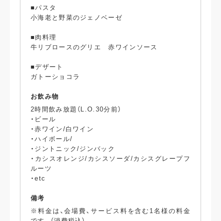
■パスタ
小海老と野菜のジェノベーゼ
■肉料理
牛リブロースのグリエ 赤ワインソース
■デザート
ガトーショコラ
お飲み物
2時間飲み放題（L.O.30分前）
・ビール
・赤ワイン/白ワイン
・ハイボール/
・ジントニック/ジンバック
・カシスオレンジ/カシスソーダ/カシスグレープフ
ルーツ
・etc
備考
※料金は、会場費、サービス料を含む1名様の料金
です。（消費税込）